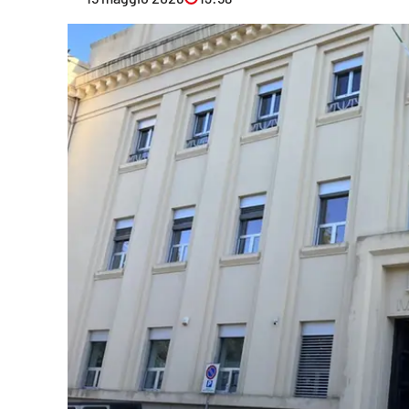
Eventi
Sport
Streaming
LaC TV
Lac Network
LaC OnAir
LaC
Network
lacplay.it
lactv.it