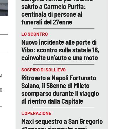
saluto a Carmelo Purita:
centinaia di persone ai
funerali del 27enne
LO SCONTRO
Nuovo incidente alle porte di
Vibo: scontro sulla statale 18,
coinvolte un’auto e una moto
SOSPIRO DI SOLLIEVO
a
Ritrovato a Napoli Fortunato
Solano, il 56enne di Mileto
bo
scomparso durante il viaggio
di rientro dalla Capitale
o
L’OPERAZIONE
e
Maxi sequestro a San Gregorio
d’Ippona: rinvenute armi,