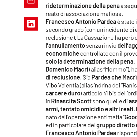
Apple
rideterminazione della pena
a segu
reato di associazione mafiosa.
Francesco Antonio Pardea
è stato 
secondo grado (con un incidente di 
Vai
reclusione). La Cassazione ha però 
l’annullamento
senza rinvio
dell’ag
economiche
controllate con il proven
solo la determinazione della pena
.
Domenico Macrì
(alias “Mommo”), ha
di reclusione.
Sia
Pardea che Macrì
Vibo Valentia (alias ‘ndrina dei “Ranis
carcere duro
(articolo 41 bis dell’o
in
Rinascita Scott
sono quelle di
ass
armi, tentato omicidio e altri reati.
nato dall’operazione antimafia “
Good
ed in particolare del
gruppo diretto
Francesco Antonio Pardea
rispond