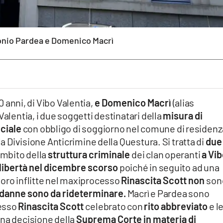
ntonio Pardea e Domenico Macrì
40 anni, di Vibo Valentia,
e Domenico Macrì
(alias
Valentia, i due soggetti destinatari della
misura di
ciale
con obbligo di soggiorno nel comune di residenz
la Divisione Anticrimine della Questura. Si tratta di
due
ambito della
struttura criminale
dei clan operanti
a Vi
n libertà nel dicembre scorso
poiché in seguito ad una
loro inflitte nel maxiprocesso
Rinascita Scott non
son
ndanne sono da rideterminare.
Macrì e Pardea sono
cesso
Rinascita Scott
celebrato con
rito abbreviato
e l
una decisione della
Suprema Corte in materia di