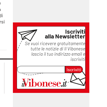
e
a
di
rsi
Iscriviti
alla Newsletter
Se vuoi ricevere gratuitamente
tutte le notizie di
Il Vibonese
lascia il tuo indirizzo email e
iscriviti
lacplay.it
lacitymag.it
Iscriviti
lactv.it
lacapitalenews.it
laconair.it
ilreggino.it
cosenzachannel.it
catanzarochannel.it