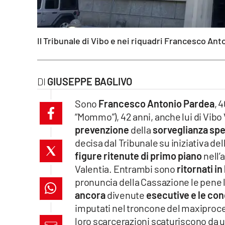
laconair.it
lacitymag.it
Il Tribunale di Vibo e nei riquadri Francesco A
ilreggino.it
GIUSEPPE BAGLIVO
cosenzachannel.it
Sono
Francesco Antonio Pardea
, 
ilvibonese.it
“Mommo”), 42 anni, anche lui di Vibo 
prevenzione
della
sorveglianza spe
catanzarochannel.it
decisa dal Tribunale su iniziativa del
figure ritenute di primo piano
nell’
lacapitalenews.it
Valentia. Entrambi sono
ritornati i
pronuncia della Cassazione le pene 
App
ancora
divenute
esecutive e le co
Android
imputati nel troncone del maxipro
loro scarcerazioni scaturiscono da 