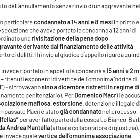
ito dell’annullamento senza rinvio di un aggravante ne
in particolare
condannato a 14 anni e 8 mesi
in primo e
esecuzione che aveva portato la condanna a 12 anni di
ordinato una
rivisitazione della pena dopo
gravante derivante dal finanziamento delle attività
to di delitti. Il rinvio al giudice d’appello rigurda quind
 invece riportato in appello la condanna a
15 anni e 2 m
– ritenuti esponenti di vertice dell’omonima ‘ndrina di
i”) – si trovavano
sino a dicembre ristretti in regime di
rdinamento penitenziario). Per
Domenico Macrì
le accu
ociazione mafiosa, estorsione,
detenzione illegale d
In passato Macrì è stato
già condannato
nel processo
fellas”
per aver fatto parte della cosca Lo Bianco-Bar
 da Andrea Mantella
(attuale collaboratore di giustizia).
e invece quale
vertice dell’omonima associazione