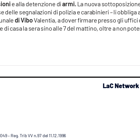
ioni
e alla detenzione di
armi.
La nuova sottoposizion
 delle segnalazioni di polizia e carabinieri – li obbliga 
unale
di Vibo
Valentia, a dover firmare presso gli uffici 
e di casa la sera sino alle 7 del mattino, oltre a non pote
LaC Network
9 – Reg. Trib VV n.97 del 11.12.1996