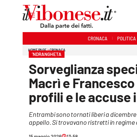
Sezioni
CRONACA
POLITICA
Cronaca
HOME PAGE
CRONACA
‘NDRANGHETA
Politica
Sorveglianza spec
Sanità
Macrì e Francesco 
Ambiente
profili e le accuse
Società
Entrambi sono tornati liberi a dicembre 
Cultura
appello. Si trovavano ristretti in regime 
Economia e Lavoro
15 maggio 2026
13:58