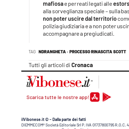
mafiosa
e per reati legati alle
estors
alla sorveglianza speciale – sulla base
non poter uscire dal territorio
com
polizia giudiziaria e a non poter uscir
accompagnare a pregiudicati.
TAG
NDRANGHETA ·
PROCESSO RINASCITA SCOTT
Tutti gli articoli di
Cronaca
Scarica tutte le nostre app!
ilVibonese.it © – Dalla parte dei fatti
DIEMMECOM® Società Editoriale Srl P. IVA 01737800795 R.O.C. 404