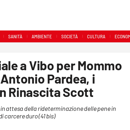
SANITÀ
AMBIENTE
SOCIETÀ
CULTURA
ECONOM
iale a Vibo per Mommo
Antonio Pardea, i
 in Rinascita Scott
in attesa della rideterminazione delle pene in
di carcere duro (41 bis)